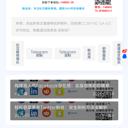
声明：本站所有文章除特别声明外，均采用
CC BY-NC-SA 4.0
许可协议。转载请注明来自
买粉呀
！
社
频
交
刷
道
粉
媒
Telegram
Telegram
赞
成
丝
体
刷粉
涨粉
服
员
库
增
务
购
长
买
构建高人气Facebook存在感：实操指南助你精准引
入浏览量
« 上一篇
2025-07-14
轻松获取更多Twitter粉丝：安全刷粉方法全解析
2025-07-13
下一篇 »