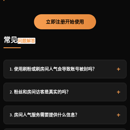
立即注册开始使用
常见
问题解答
1. 使用刷粉或刷房间人气会导致账号被封吗？
不会。我们采用高质量真实账号和渐进式增长方式，严格
控制速度，避免触发Clubhouse风控。多年运营以来，异常
2. 粉丝和房间访客是真实的吗？
率极低，并提供补发保障。
我们提供高质量真实账号服务，粉丝和访客均具备完整资
料，会产生正常行为（如停留、举手等），外观与真实用
3. 房间人气服务需要提供什么信息？
户无异。
需要提供实时房间链接（Room Link）。服务期间请保持房