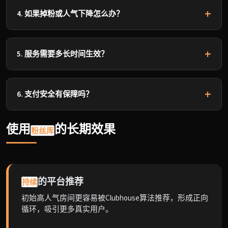
间开启，我们会实时增加访客和在线人数。
4. 如果掉粉或人气下降怎么办？
我们提供30天免费补发服务。如出现非人为异常掉粉或访
客减少，联系客服即可免费补齐。
5. 服务需要多长时间生效？
刷粉服务通常数小时内开始生效，24小时内完成大部分；
房间人气服务下单后10-30分钟内开始增加人数。
6. 支付安全有保障吗？
我们使用SSL加密传输，所有支付通过支付宝、USDT等大
使用
的长期效果
型平台完成，资金安全有保障。
粉丝库
的平台推荐
持续
初始高人气房间更容易被Clubhouse算法推荐，形成正向
循环，吸引更多真实用户。