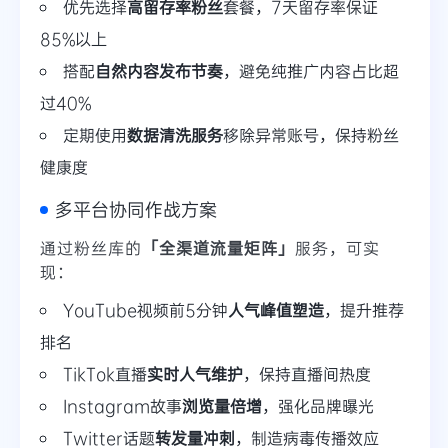
优先选择
高留存率粉丝
套餐，7天留存率保证
85%以上
搭配
自然内容发布节奏
，避免纯推广内容占比超
过40%
定期使用
数据清洗服务
移除异常账号，保持粉丝
健康度
多平台协同作战方案
通过粉丝库的
「全渠道流量矩阵」
服务，可实
现：
YouTube视频前5分钟
人气峰值塑造
，提升推荐
排名
TikTok直播
实时人气维护
，保持直播间热度
Instagram故事
浏览量倍增
，强化品牌曝光
Twitter话题
转发量冲刺
，制造病毒传播效应