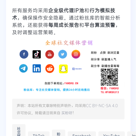
所有服务均采用
企业级代理IP池
和
行为模拟技
术
，确保操作安全隐蔽。通过粉丝库的智能分析
系统，还能获得
每周成长报告
和
平台算法预警
，
及时调整运营策略。
声明：本站所有文章除特别声明外，均采用
CC BY-NC-SA 4.0
许可协议。转载请注明来自
买粉呀
！
社
交
粉
媒
TikTok
Facebook
YouTube
I