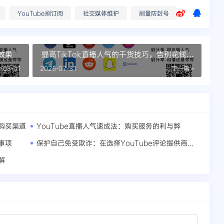
YouTube刷订阅
社交媒体维护
刷量防封号
效果
提高TikTok直播人气的干货技巧，告别花钱不
如意！
-08-01
2025-07-31
下一篇 »
气购买渠道
YouTube直播人气速成法：购买服务的利与弊
保护自己免受欺诈：在选择YouTube评论提供商之前必须考虑的因素
事项
解