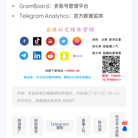
GramBoard：多账号管理平台
Telegram Analytics：官方数据监测
声明：本站所有文章除特别声明外，均采用
CC BY-NC-SA 4.0
许可协议。转载请注明来自
买粉呀
！
社
频
刷
直
交
粉
道
粉
Telegram
播
平
丝
推
服
增粉
人
台
库
广
务
气
涨
粉