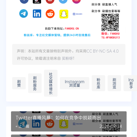
声明：本站所有文章除特别声明外，均采用
CC BY-NC-SA 4.0
许可协议。转载请注明来自
买粉呀
！
社
刷
交
粉
刷
Ins
刷
粉
媒
Instagram
丝
浏
新
赞
服
体
浏览量
库
览
手
务
增
长
Twitter直播风暴：如何在竞争中脱颖而出
« 上一篇
2025-09-14