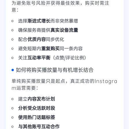
为避免账号风险并获得最佳效果，购买时需注
意：
选择
渐进式增长
而非突然暴增
确保服务商提供
真实设备流量
配合
优质内容
同步优化
避免短期内
重复购买
同一条内容
关注
互动率平衡
（点赞/评论比例）
如何将购买播放量与有机增长结合
单纯购买播放量只是起点，真正成功的Instagra
m运营需要：
建立
内容发布计划
分析
受众活跃时段
使用
热门话题标签
与其他账号
互动合作