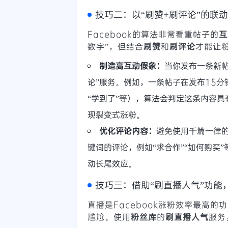
技巧二：以“刷赞+刷评论”的联动
Facebook的算法非常看重帖子的
互
数字”，但结合
刷赞
和
刷评论
才能让
制造高互动假象：
当你发布一条新
论”服务。例如，一条帖子在发布15分
“学到了”等），算法会判定这条内容
现裂变式涨粉。
优化评论内容：
避免使用千篇一律
键词的评论，例如“求合作”“如何购买
动长尾效应。
技巧三：借助“刷直播人气”功能，让
直播是Facebook涨粉效率最高
尴尬。使用
粉丝库
的
刷直播人气
服务